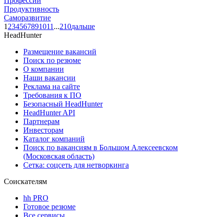
Профессии
Продуктивность
Саморазвитие
1
2
3
4
5
6
7
8
9
10
11
...
210
дальше
HeadHunter
Размещение вакансий
Поиск по резюме
О компании
Наши вакансии
Реклама на сайте
Требования к ПО
Безопасный HeadHunter
HeadHunter API
Партнерам
Инвесторам
Каталог компаний
Поиск по вакансиям в Большом Алексеевском
(Московская область)
Сетка: соцсеть для нетворкинга
Соискателям
hh PRO
Готовое резюме
Все сервисы