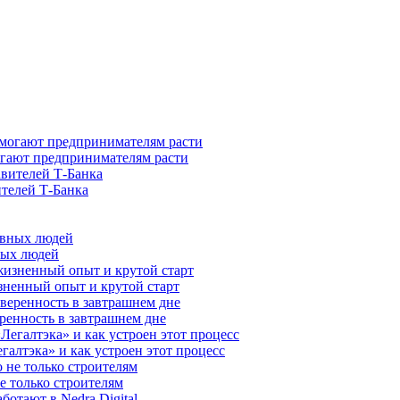
гают предпринимателям расти
ителей Т-Банка
ных людей
зненный опыт и крутой старт
ренность в завтрашнем дне
галтэка» и как устроен этот процесс
е только строителям