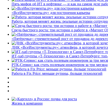
Пять мифов об ИТ в нефтянке — и как на самом деле работ
«ВсеИнструменты.ру» для построения карьеры
Работа, которая меняет жизнь: реальные истории сотруд
Среда быстрого роста: три истории о работе в «Магнит 
«Пятёрочка»: стремительный рост от продавца до директ
ДНК «ВсеИнструменты.ру»: атмосфера, в которой хочется
ИТ-хаб группы «Т-Технологии» в Санкт-Петербурге: топ
РТК-Сервис: как стать полевым инженером за три месяца
Работа в Fix Price: меньше рутины, больше технологий
Жизнь в компании