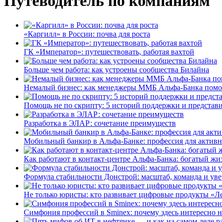
Путеводитель по компаниям
«Каргилл» в России: почва для роста
ГК «Император»: путешествовать, работая вахтой
Больше чем работа: как устроены сообщества Билайна
Немалый бизнес: как менеджеры ММБ Альфа-Банка помо
Помощь не по скрипту: 5 историй поддержки и представ
Разработка в ЭЛАР: сочетание преимуществ
Мобильный банкир в Альфа-Банке: профессия для актив
Как работают в контакт-центре Альфа-Банка: богатый жи
Формула стабильности Донстрой: масштаб, команда и уве
Не только юристы: кто развивает цифровые продукты «Ле
Симфония профессий в Sminex: почему здесь интересно н