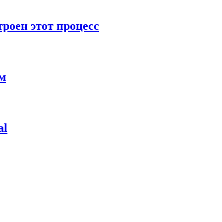
роен этот процесс
ям
al