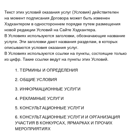
Текст этих условий оказания услуг (Условия) действителен
на момент подписания Договора может быть изменен
Хэдхантером в одностороннем порядке путем размещения
новой редакции Условий на Сайте Хэдхантера.
В Условиях используются заголовки, обозначающие название
услуги. Эти заголовки дают названия разделам, в которых
описываются условия оказания услуг.
В Условиях используются ссылки на пункты, состоящие только
из цифр. Такие ссылки ведут на пункты этих Условий.
1. ТЕРМИНЫ И ОПРЕДЕЛЕНИЯ
2. ОБЩИЕ УСЛОВИЯ
3. ИНФОРМАЦИОННЫЕ УСЛУГИ
1.1. Хэдхантер, или
Хэдхантер, ООО
4. РЕКЛАМНЫЕ УСЛУГИ
HeadHunter, или
«Хэдхантер», ИНН
2.1. Типы и статусы регистрации
5. КОНСУЛЬТАЦИОННЫЕ УСЛУГИ
Исполнитель
7718620740, адрес:
Типы регистрации
3.1. Предоставление доступа к базе данных
2.2. Активация услуг
6. КОНСУЛЬТАЦИОННЫЕ УСЛУГИ И ОРГАНИЗАЦИЯ
125047, г. Москва,
резюме с предложениями Соискателей
Описание и активация
УЧАСТИЯ В КОНКУРСАХ, ЯРМАРКАХ И ПРОЧИХ
2.1.1. Заказчику может быть присвоен один
4.0. Общие условия оказания рекламных услуг
внутригородская
о трудоустройстве с возможностью просмотра
МЕРОПРИЯТИЯХ
из Типов регистраций.
территория
4.0.1. Хэдхантер оказывает Заказчику услугу